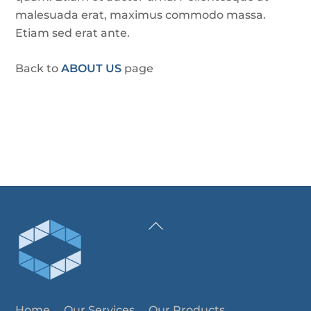
malesuada erat, maximus commodo massa.
Etiam sed erat ante.
Back to
ABOUT US
page
Back
To
Top
Home
Our Services
Our Products