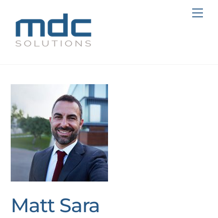
Skip
Me
to
content
Matt Sara